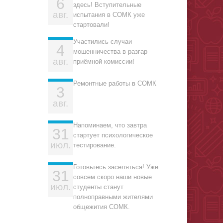
6
здесь! Вступительные
авг.
испытания в СОМК уже
стартовали!
Участились случаи
4
мошенничества в разгар
авг.
приёмной комиссии!
Ремонтные работы в СОМК
3
авг.
Напоминаем, что завтра
31
стартует психологическое
июл.
тестирование.
Готовьтесь заселяться! Уже
31
совсем скоро наши новые
июл.
студенты станут
полноправными жителями
общежития СОМК.