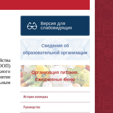
Версия для
слабовидящих
Сведения об
образовательной организации
йства
ООП)
кного
Организация питания.
иятие
Ежедневные меню
льным
История колледжа
Руководство