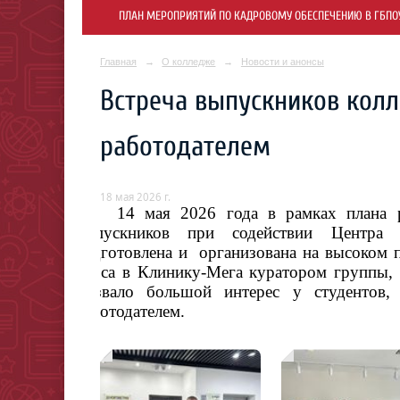
ПЛАН МЕРОПРИЯТИЙ ПО КАДРОВОМУ ОБЕСПЕЧЕНИЮ В ГБПОУ 
Главная
→
О колледже
→
Новости и анонсы
Встреча выпускников кол
работодателем
18 мая 2026 г.
14 мая
2026 года
в рамках плана 
выпускников при содействии
Центра о
подготовлена и организована
на высоком п
курса в Клинику-Мега куратором группы,
вызвало большой интерес у студентов,
работодател
е
м.