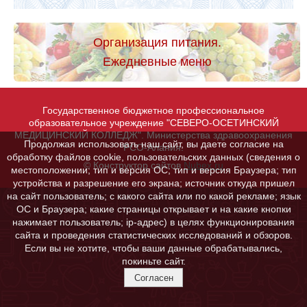
Организация питания.
Ежедневные меню
Государственное бюджетное профессиональное
образовательное учреждение "СЕВЕРО-ОСЕТИНСКИЙ
МЕДИЦИНСКИЙ КОЛЛЕДЖ". Министерства здравоохранения
Продолжая использовать наш сайт, вы даете согласие на
РСО-Алания.
обработку файлов cookie, пользовательских данных (сведения о
© Конструктор сайтов
Nubex.ru
местоположении; тип и версия ОС; тип и версия Браузера; тип
устройства и разрешение его экрана; источник откуда пришел
на сайт пользователь; с какого сайта или по какой рекламе; язык
ОС и Браузера; какие страницы открывает и на какие кнопки
нажимает пользователь; ip-адрес) в целях функционирования
сайта и проведения статистических исследований и обзоров.
Если вы не хотите, чтобы ваши данные обрабатывались,
покиньте сайт.
Согласен