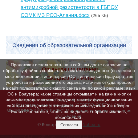
антимикробной резистентости в ГБПОУ
СОМК МЗ РСО-Алания.docx
(265 КБ)
Сведения об образовательной организации
Продолжая использовать наш сайт, вы даете согласие на
Организация питания.
обработку файлов cookie, пользовательских данных (сведения о
местоположении; тип и версия ОС; тип и версия Браузера; тип
Ежедневные меню
устройства и разрешение его экрана; источник откуда пришел
на сайт пользователь; с какого сайта или по какой рекламе; язык
ОС и Браузера; какие страницы открывает и на какие кнопки
Государственное бюджетное профессиональное
нажимает пользователь; ip-адрес) в целях функционирования
образовательное учреждение "СЕВЕРО-ОСЕТИНСКИЙ
сайта и проведения статистических исследований и обзоров.
МЕДИЦИНСКИЙ КОЛЛЕДЖ". Министерства здравоохранения
Если вы не хотите, чтобы ваши данные обрабатывались,
РСО-Алания.
покиньте сайт.
© Конструктор сайтов
Nubex.ru
Согласен