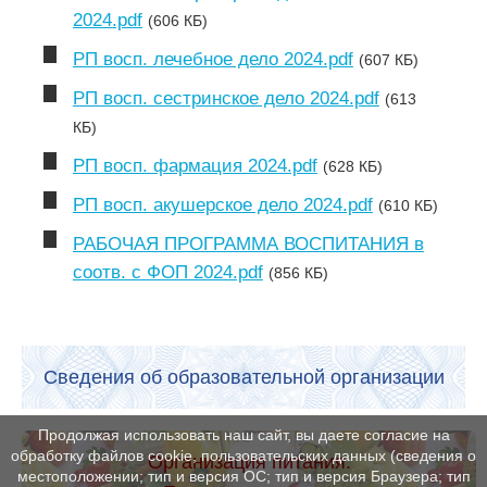
2024.pdf
(606 КБ)
РП восп. лечебное дело 2024.pdf
(607 КБ)
РП восп. сестринское дело 2024.pdf
(613
КБ)
РП восп. фармация 2024.pdf
(628 КБ)
РП восп. акушерское дело 2024.pdf
(610 КБ)
РАБОЧАЯ ПРОГРАММА ВОСПИТАНИЯ в
соотв. с ФОП 2024.pdf
(856 КБ)
Сведения об образовательной организации
Продолжая использовать наш сайт, вы даете согласие на
обработку файлов cookie, пользовательских данных (сведения о
Организация питания.
местоположении; тип и версия ОС; тип и версия Браузера; тип