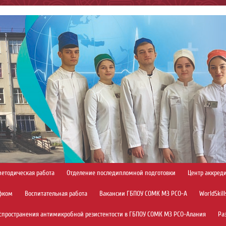
методическая работа
Отделение последипломной подготовки
Центр аккред
фком
Воспитательная работа
Вакансии ГБПОУ СОМК МЗ РСО-А
WorldSkill
спространения антимикробной резистентости в ГБПОУ СОМК МЗ РСО-Алания
Ра