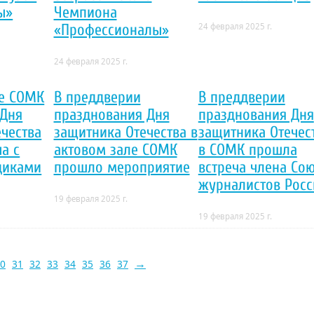
ы»
Чемпиона
24 февраля 2025 г.
«Профессионалы»
24 февраля 2025 г.
ле СОМК
В преддверии
В преддверии
 Дня
празднования Дня
празднования Дня
чества
защитника Отечества в
защитника Отечест
а с
актовом зале СОМК
в СОМК прошла
диками
прошло мероприятие
встреча члена Со
журналистов Росс
19 февраля 2025 г.
19 февраля 2025 г.
→
0
31
32
33
34
35
36
37