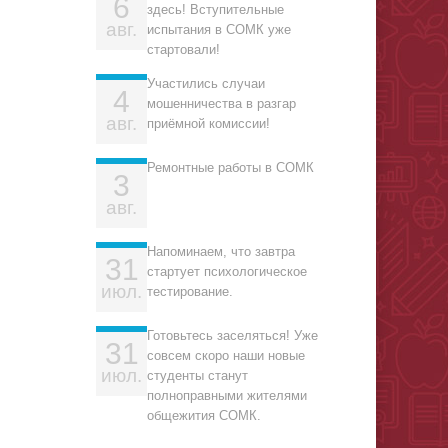
6
здесь! Вступительные
авг.
испытания в СОМК уже
стартовали!
Участились случаи
4
мошенничества в разгар
авг.
приёмной комиссии!
Ремонтные работы в СОМК
3
авг.
Напоминаем, что завтра
31
стартует психологическое
июл.
тестирование.
Готовьтесь заселяться! Уже
31
совсем скоро наши новые
июл.
студенты станут
полноправными жителями
общежития СОМК.