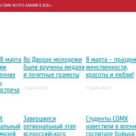
СОМК МЗ РСО-АЛАНИЯ В 2026 г.
 8 марта
Во Дворце молодежи
8 марта – праздн
рии
были вручены медали
женственности,
ренних
и почетные грамоты
красоты и любви!
ь
7 марта 2025 г.
7 марта 2025 г.
встреча
К
Завершился
Студенты СОМК
кальный
региональный этап
навестили в воен
музей
всероссийского
госпитале бойцов