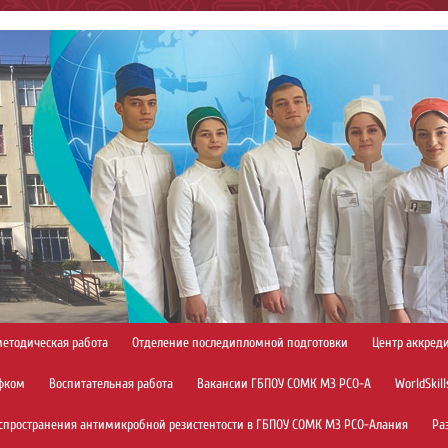
методическая работа
Отделение последипломной подготовки
Центр аккред
фком
Воспитательная работа
Вакансии ГБПОУ СОМК МЗ РСО-А
WorldSkill
спространения антимикробной резистентости в ГБПОУ СОМК МЗ РСО-Алания
Ра