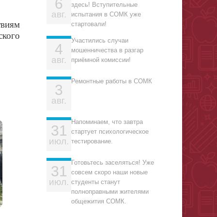
6
здесь! Вступительные
авг.
испытания в СОМК уже
твиям
стартовали!
ского
Участились случаи
4
мошенничества в разгар
авг.
приёмной комиссии!
Ремонтные работы в СОМК
3
авг.
Напоминаем, что завтра
31
стартует психологическое
июл.
тестирование.
Готовьтесь заселяться! Уже
31
совсем скоро наши новые
июл.
студенты станут
полноправными жителями
общежития СОМК.