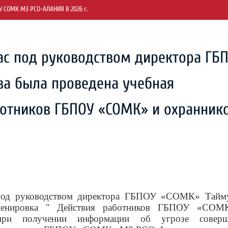
СОМК МЗ РСО-АЛАНИЯ В 2026 г.
 час под руководством директора ГБ
ва была проведена учебная
ботников ГБПОУ «СОМК» и охранник
 под руководством директора ГБПОУ «СОМК» Тайм
ренировка " Действия работников ГБПОУ «СОМ
и получении информации об угрозе соверш