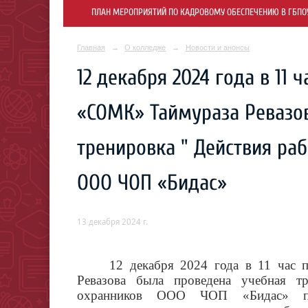
ПЛАН МЕРОПРИЯТИЙ ПО КАДРОВОМУ ОБЕСПЕЧЕНИЮ В ГБПОУ 
Главная
→
О колледже
→
Новости и анонсы
12 декабря 2024 года в 11
«СОМК» Таймураза Ревазо
тренировка " Действия ра
ООО ЧОП «Бидас»
13 декабря 2024 г.
12 декабря 2024 года в 11 час
Ревазова была проведена
учебная т
охранников ООО ЧОП «Бидас» пр