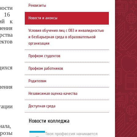
Реквизиты
ности
а 16
Новости и анонсы
ий к
нения
Условия обучения лиц с ОВЗ и инвалидностью
рства
и безбарьерная среда в образовательной
ектов
организации
Профком студентов
щихся
Профком работников
Родителям
шения
Независимая оценка качества
уации
Доступная среда
Новости колледжа
ала,
грозы
Твоя профессия начинается