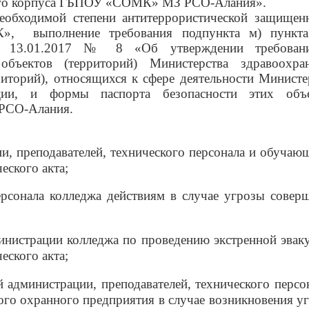
бного корпуса ГБПОУ «СОМК» МЗ РСО-Алания».
необходимой степени антитеррористической защищен
МК»,
выполнение требования подпункта м) пункт
от 13.01.2017 № 8 «Об утверждении требован
объектов (территорий) Министерства здравоохра
иторий), относящихся к сфере деятельности Министе
ации, и формы паспорта безопасности этих объ
 РСО-Алания.
и, преподавателей, технического персонала и обучаю
еского акта;
сонала колледжа действиям в случае угрозы совер
инистрации колледжа по проведению экстренной эвак
еского акта;
администрации, преподавателей, технического персон
ого охранного предприятия в случае возникновения у