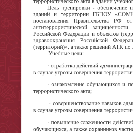
террористического акта в здании уче
Цель тренировки - обеспечение 
зданий и территории ГБПОУ «СО
постановления Правительства РФ 
антитеррористической защищённости 
Российской Федерации и объектов (терр
здравоохранения Российской Федер
(территорий)», а также решений АТК по
Учебные цели:
·
отработка действий администраци
в случае угрозы совершения террористич
·
ознакомление обучающихся и пер
террористического акта;
·
совершенствование навыков адм
в случае угрозы совершения террористич
·
повышение слаженности действий 
обучающихся, а также охранников частн