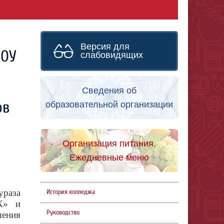
Версия для
ПОУ
слабовидящих
Сведения об
ов
образовательной организации
Организация питания.
Ежедневные меню
ураза
История колледжа
К» и
Руководство
ения