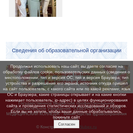
Сведения об образовательной организации
Продолжая использовать наш сайт, вы даете согласие на
обработку файлов cookie, пользовательских данных (сведения о
Организация питания.
местоположении; тип и версия ОС; тип и версия Браузера; тип
Ежедневные меню
устройства и разрешение его экрана; источник откуда пришел
на сайт пользователь; с какого сайта или по какой рекламе; язык
ОС и Браузера; какие страницы открывает и на какие кнопки
нажимает пользователь; ip-адрес) в целях функционирования
Государственное бюджетное профессиональное
сайта и проведения статистических исследований и обзоров.
образовательное учреждение "СЕВЕРО-ОСЕТИНСКИЙ
Если вы не хотите, чтобы ваши данные обрабатывались,
МЕДИЦИНСКИЙ КОЛЛЕДЖ". Министерства здравоохранения
покиньте сайт.
РСО-Алания.
Согласен
© Конструктор сайтов
Nubex.ru