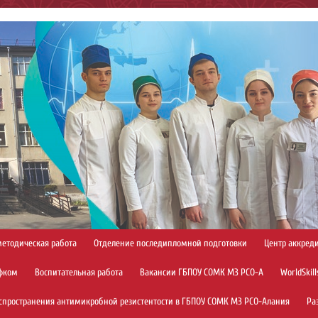
методическая работа
Отделение последипломной подготовки
Центр аккред
фком
Воспитательная работа
Вакансии ГБПОУ СОМК МЗ РСО-А
WorldSkill
спространения антимикробной резистентости в ГБПОУ СОМК МЗ РСО-Алания
Ра