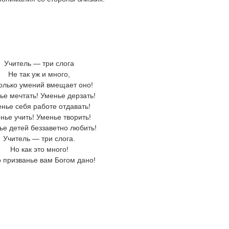
Учитель — три слога
Не так уж и много,
колько умений вмещает оно!
ье мечтать! Уменье дерзать!
нье себя работе отдавать!
нье учить! Уменье творить!
ье детей беззаветно любить!
Учитель — три слога.
Но как это много!
о призванье вам Богом дано!