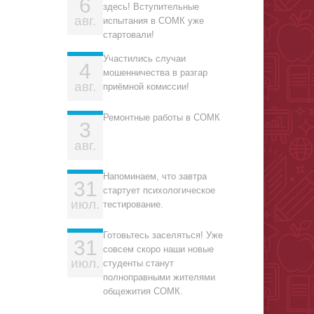
6
здесь! Вступительные
авг.
испытания в СОМК уже
стартовали!
Участились случаи
4
мошенничества в разгар
авг.
приёмной комиссии!
Ремонтные работы в СОМК
3
авг.
Напоминаем, что завтра
31
стартует психологическое
июл.
тестирование.
Готовьтесь заселяться! Уже
31
совсем скоро наши новые
июл.
студенты станут
полноправными жителями
общежития СОМК.