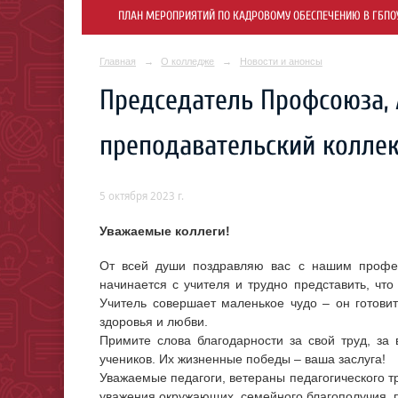
ПЛАН МЕРОПРИЯТИЙ ПО КАДРОВОМУ ОБЕСПЕЧЕНИЮ В ГБПОУ 
Главная
→
О колледже
→
Новости и анонсы
Председатель Профсоюза, 
преподавательский коллек
5 октября 2023 г.
Уважаемые коллеги!
От всей души поздравляю вас с нашим профе
начинается с учителя и трудно представить, что
Учитель совершает маленькое чудо – он готови
здоровья и любви.
Примите слова благодарности за свой труд, за
учеников. Их жизненные победы – ваша заслуга!
Уважаемые педагоги, ветераны педагогического тр
уважения окружающих, семейного благополучия, 