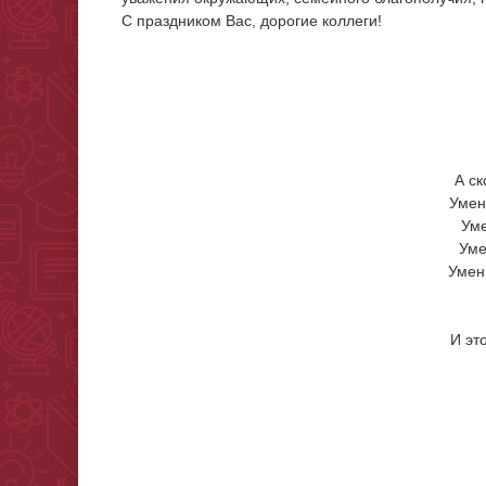
С праздником Вас, дорогие коллеги!
А с
Умен
Уме
Уме
Умен
И эт