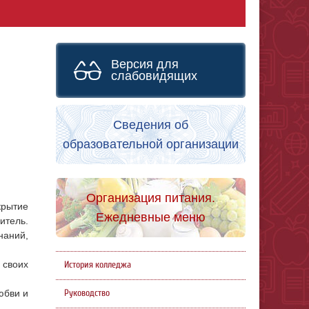
Версия для
слабовидящих
Сведения об
образовательной организации
Организация питания.
крытие
Ежедневные меню
итель.
наний,
 своих
История колледжа
Руководство
юбви и