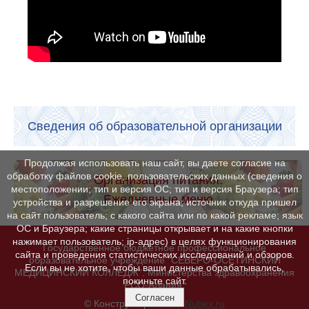
Сведения об образовательной организации
Продолжая использовать наш сайт, вы даете согласие на
обработку файлов cookie, пользовательских данных (сведения о
Организация питания.
местоположении; тип и версия ОС; тип и версия Браузера; тип
Ежедневные меню
устройства и разрешение его экрана; источник откуда пришел
на сайт пользователь; с какого сайта или по какой рекламе; язык
ОС и Браузера; какие страницы открывает и на какие кнопки
нажимает пользователь; ip-адрес) в целях функционирования
Государственное бюджетное профессиональное
сайта и проведения статистических исследований и обзоров.
образовательное учреждение "СЕВЕРО-ОСЕТИНСКИЙ
Если вы не хотите, чтобы ваши данные обрабатывались,
МЕДИЦИНСКИЙ КОЛЛЕДЖ". Министерства здравоохранения
покиньте сайт.
РСО-Алания.
Согласен
© Конструктор сайтов
Nubex.ru