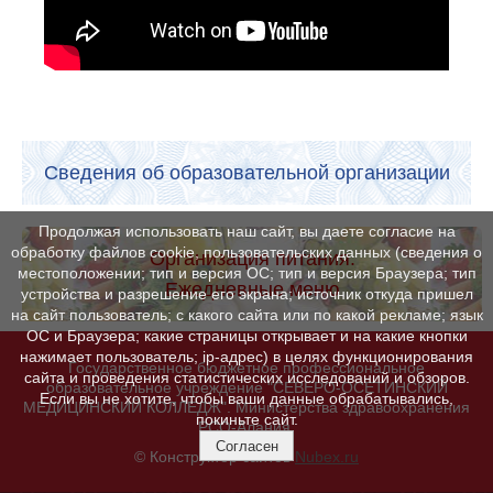
Сведения об образовательной организации
Продолжая использовать наш сайт, вы даете согласие на
обработку файлов cookie, пользовательских данных (сведения о
Организация питания.
местоположении; тип и версия ОС; тип и версия Браузера; тип
Ежедневные меню
устройства и разрешение его экрана; источник откуда пришел
на сайт пользователь; с какого сайта или по какой рекламе; язык
ОС и Браузера; какие страницы открывает и на какие кнопки
нажимает пользователь; ip-адрес) в целях функционирования
Государственное бюджетное профессиональное
сайта и проведения статистических исследований и обзоров.
образовательное учреждение "СЕВЕРО-ОСЕТИНСКИЙ
Если вы не хотите, чтобы ваши данные обрабатывались,
МЕДИЦИНСКИЙ КОЛЛЕДЖ". Министерства здравоохранения
покиньте сайт.
РСО-Алания.
Согласен
© Конструктор сайтов
Nubex.ru