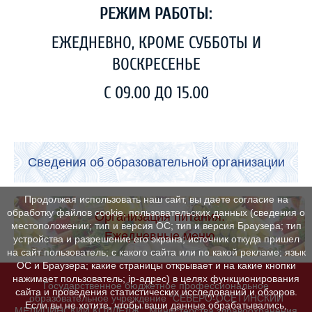
РЕЖИМ РАБОТЫ:
ЕЖЕДНЕВНО, КРОМЕ СУББОТЫ И
ВОСКРЕСЕНЬЕ
С 09.00 ДО 15.00
Сведения об образовательной организации
Продолжая использовать наш сайт, вы даете согласие на
обработку файлов cookie, пользовательских данных (сведения о
Организация питания.
местоположении; тип и версия ОС; тип и версия Браузера; тип
Ежедневные меню
устройства и разрешение его экрана; источник откуда пришел
на сайт пользователь; с какого сайта или по какой рекламе; язык
ОС и Браузера; какие страницы открывает и на какие кнопки
нажимает пользователь; ip-адрес) в целях функционирования
Государственное бюджетное профессиональное
сайта и проведения статистических исследований и обзоров.
образовательное учреждение "СЕВЕРО-ОСЕТИНСКИЙ
Если вы не хотите, чтобы ваши данные обрабатывались,
МЕДИЦИНСКИЙ КОЛЛЕДЖ". Министерства здравоохранения