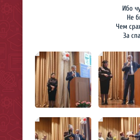
Ибо чу
Не б
Чем сра
За сп