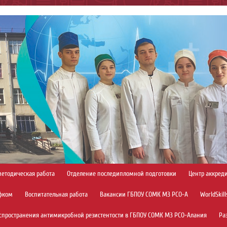
методическая работа
Отделение последипломной подготовки
Центр аккред
фком
Воспитательная работа
Вакансии ГБПОУ СОМК МЗ РСО-А
WorldSkill
спространения антимикробной резистентости в ГБПОУ СОМК МЗ РСО-Алания
Ра