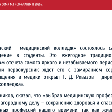
СОМК МЗ РСО-АЛАНИЯ В 2026 г.
нский медицинский колледж» состоялось с
ение в студенты. Это ежегодное традицио
ом отсчета самого яркого и незабываемого пери
й первокурсник ждет его с замиранием сер
щения в медики открыл Т. Д. Ревазов - дире
 колледжа».
ников, сказал, что «выбрав медицинскую профе
лагородному делу – сохранению здоровья и спа
нных профессий нашего времени, так как жиз