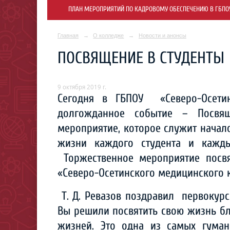
ПЛАН МЕРОПРИЯТИЙ ПО КАДРОВОМУ ОБЕСПЕЧЕНИЮ В ГБПОУ 
Главная
→
О колледже
→
Новости и анонсы
ПОСВЯЩЕНИЕ В СТУДЕНТЫ
9 октября 2019 г.
Сегодня в ГБПОУ «Северо-Осети
долгожданное событие – Посвящ
мероприятие, которое служит начал
жизни каждого студента и кажды
Торжественное мероприятие посвя
«Северо-Осетинского медицинского
Т. Д. Ревазов поздравил первокурс
Вы решили посвятить свою жизнь б
жизней. Это одна из самых гума