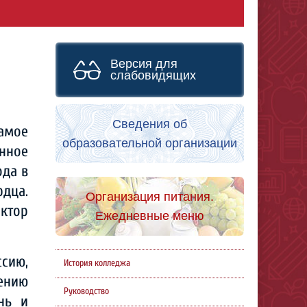
Версия для
слабовидящих
Сведения об
амое
образовательной организации
нное
ода в
дца.
Организация питания.
ктор
Ежедневные меню
ссию,
История колледжа
сению
Руководство
нь и