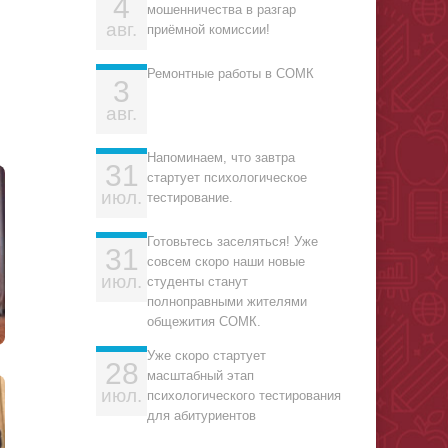
4
мошенничества в разгар
авг.
приёмной комиссии!
Ремонтные работы в СОМК
3
авг.
Напоминаем, что завтра
31
стартует психологическое
июл.
тестирование.
Готовьтесь заселяться! Уже
31
совсем скоро наши новые
июл.
студенты станут
полноправными жителями
общежития СОМК.
Уже скоро стартует
28
масштабный этап
июл.
психологического тестирования
для абитуриентов